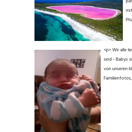
pas
mi
Ph
<p> Wir alle 
sind - Babys s
von unseren kl
Familienfotos