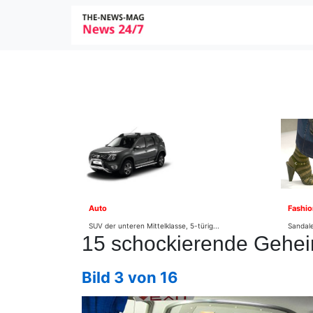
Auto
Fashio
SUV der unteren Mittelklasse, 5-türig...
Sandale
15 schockierende Gehei
Bild 3 von 16