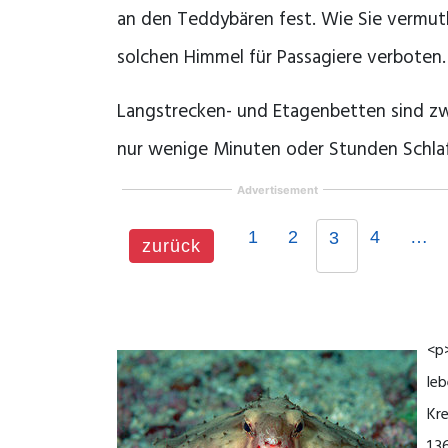
an den Teddybären fest. Wie Sie vermut
solchen Himmel für Passagiere verboten.
Langstrecken- und Etagenbetten sind zwa
nur wenige Minuten oder Stunden Schlaf
Advertisement
1
2
4
…
3
zurück
<p>
leb
Kre
1.3