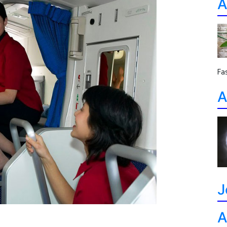
A
Fa
A
J
A