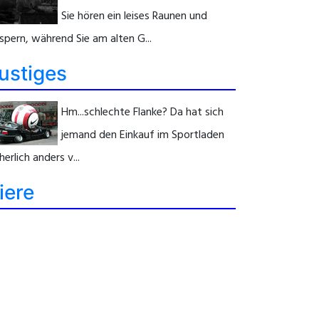
Sie hören ein leises Raunen und
spern, während Sie am alten G...
ustiges
Hm...schlechte Flanke? Da hat sich
jemand den Einkauf im Sportladen
herlich anders v...
iere