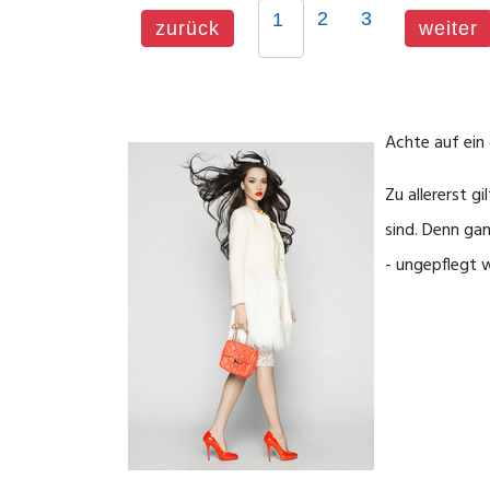
2
3
1
zurück
weiter
Achte auf ein 
Zu allererst g
sind. Denn gan
- ungepflegt wi