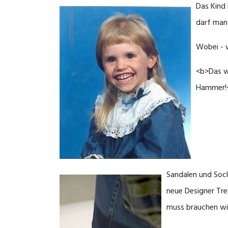
Das Kind 
darf man
Wobei - w
<b>Das wa
Hammer!
Sandalen und Sock
neue Designer Tr
muss brauchen wir