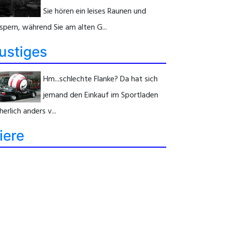
Sie hören ein leises Raunen und
spern, während Sie am alten G...
ustiges
Hm...schlechte Flanke? Da hat sich
jemand den Einkauf im Sportladen
herlich anders v...
iere