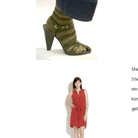
Shi
Sti
ei
kom
gel