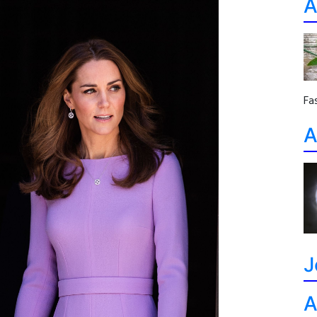
A
Fa
A
J
A