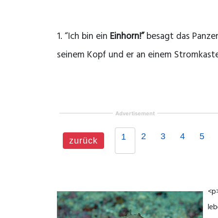
1. “Ich bin ein
Einhorn!”
besagt das Panzer
seinem Kopf und er an einem Stromkast
Advertisement
2
3
4
5
1
zurück
<p>
leb