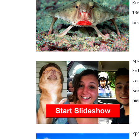
Kre
1.3
bee
<p>
Fot
zer
Sei
nie
<p>