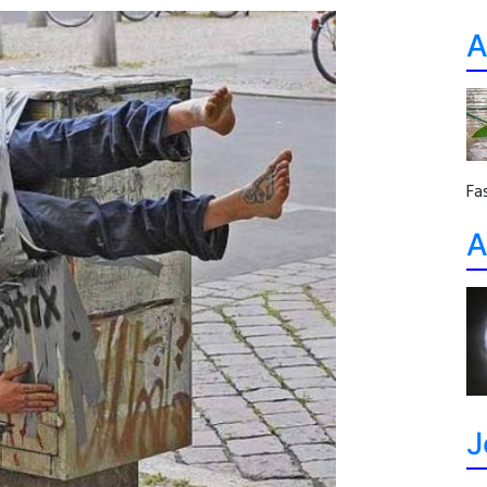
A
Fa
A
J