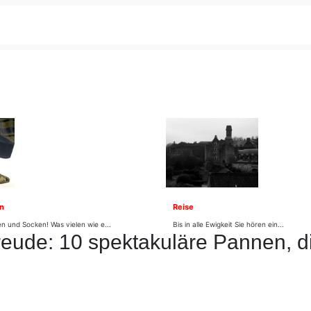
n
Reise
n und Socken! Was vielen wie e...
Bis in alle Ewigkeit Sie hören ein...
eude: 10 spektakuläre Pannen, d