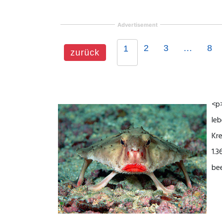
Advertisement
2
3
…
8
1
zurück
<p>
leb
Kre
1.3
bee