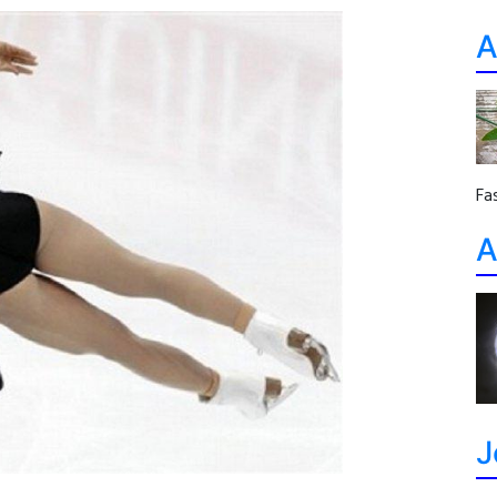
A
Fa
A
J