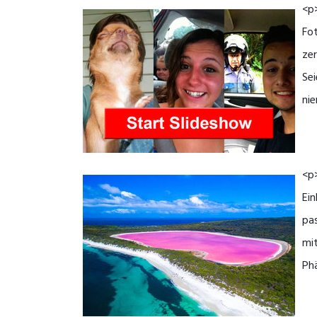
<p>
Fot
zer
Sei
nie
<p>
Ein
pas
mi
Ph