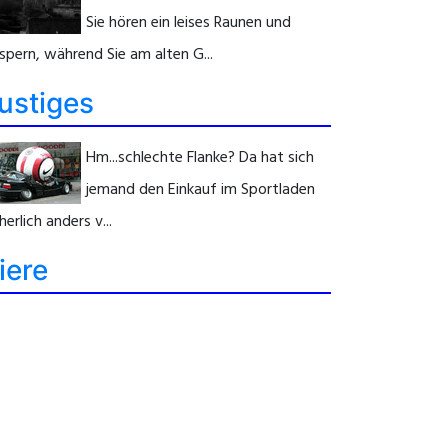
Sie hören ein leises Raunen und
spern, während Sie am alten G...
ustiges
Hm...schlechte Flanke? Da hat sich
jemand den Einkauf im Sportladen
herlich anders v...
iere