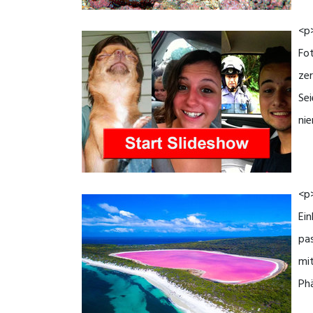
<p>
Fot
zer
Sei
nie
<p>
Ein
pas
mi
Ph