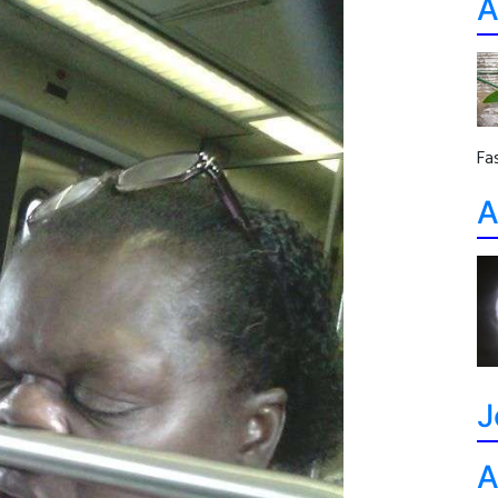
A
Fa
A
J
A