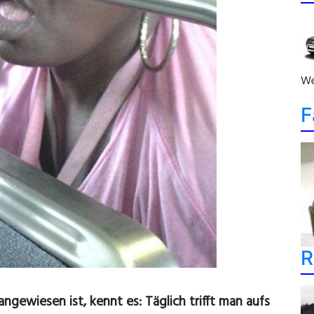
We
F
R
angewiesen ist, kennt es: Täglich trifft man aufs