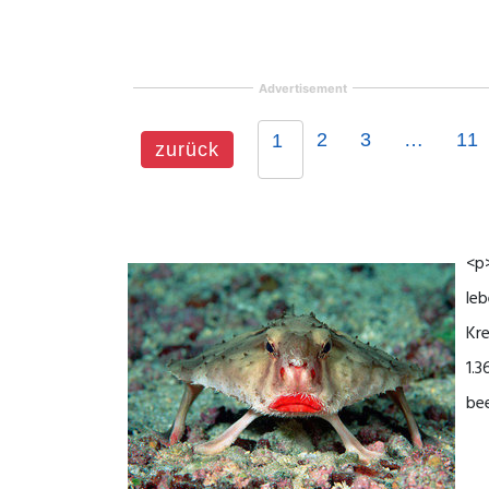
Advertisement
2
3
…
11
1
zurück
<p>
leb
Kre
1.3
bee