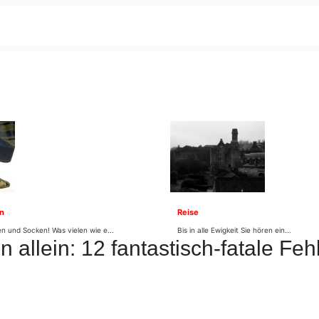
n
Reise
n und Socken! Was vielen wie e...
Bis in alle Ewigkeit Sie hören ein...
 allein: 12 fantastisch-fatale Feh