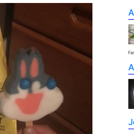
A
Fa
A
J