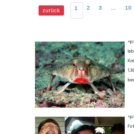
2
3
…
10
1
zurück
<p>
leb
Kre
1.3
bee
<p>
Fot