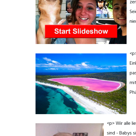
zer
Sei
nie
<p>
Ein
pas
mi
Ph
<p> Wir alle 
sind - Babys s